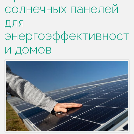
солнечных панелей
ж
и
для
м
о
энергоэффективност
м
у
и домов