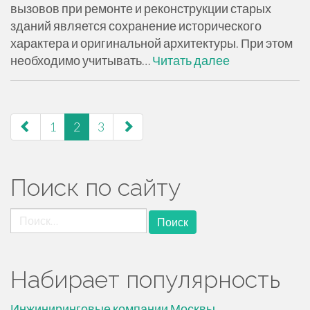
вызовов при ремонте и реконструкции старых
зданий является сохранение исторического
характера и оригинальной архитектуры. При этом
необходимо учитывать…
Читать далее
навигация
1
2
3
по
страницам
Поиск по сайту
Найти:
Набирает популярность
Инжиниринговые компании Москвы