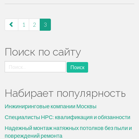
навигация
1
2
3
по
страницам
Поиск по сайту
Найти:
Набирает популярность
Инжиниринговые компании Москвы
Специалисты НРС: квалификация и обязанности
Надежный монтаж натяжных потолков без пыли и
повреждений ремонта