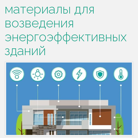
материалы для
ж
и
возведения
м
о
энергоэффективных
м
у
зданий