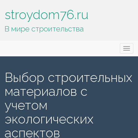
stroydom76.ru
В мире строительства
Основное
П
stroydom76.ru
е
меню
р
е
Выбор строительных
й
т
материалов с
и
к
учетом
с
о
экологических
д
е
аспектов
р