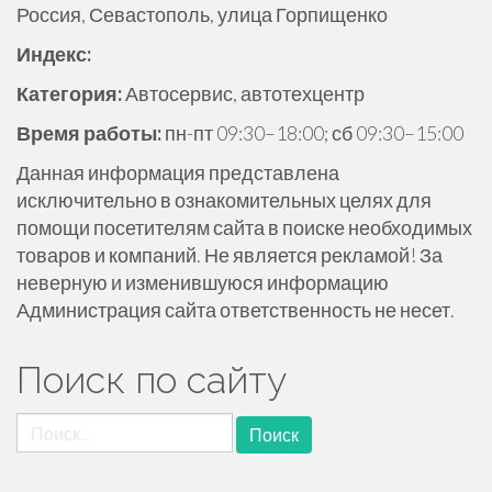
Россия, Севастополь, улица Горпищенко
ж
и
Индекс:
м
Категория:
Автосервис, автотехцентр
о
м
Время работы:
пн-пт 09:30–18:00; сб 09:30–15:00
у
Данная информация представлена
исключительно в ознакомительных целях для
помощи посетителям сайта в поиске необходимых
товаров и компаний. Не является рекламой! За
неверную и изменившуюся информацию
Администрация сайта ответственность не несет.
Поиск по сайту
Найти: