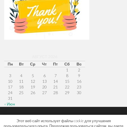
АВГУСТ 2026
Пн
Вт
Ср
Чт
Пт
Сб
Вс
1
2
3
4
5
6
7
8
9
10
11
12
13
14
15
16
17
18
19
20
21
22
23
24
25
26
27
28
29
30
31
« Июн
Меню
Наверх
Главная
Этот веб-сайт использует файлы cookie для улучшения
пользовательского опыта. Продолжая пользоваться сайтом, вы даете