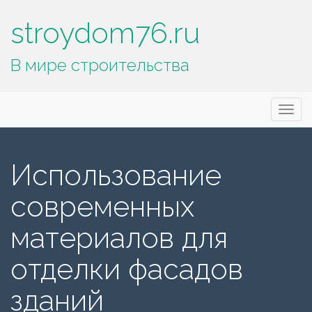
stroydom76.ru
В мире строительства
Основное
П
stroydom76.ru
е
меню
р
е
Использование
й
т
современных
и
к
материалов для
с
о
отделки фасадов
д
е
зданий
р