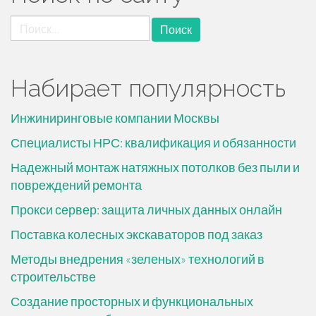
ж
Найти:
и
м
о
Набирает популярность
м
у
Инжиниринговые компании Москвы
Специалисты НРС: квалификация и обязанности
Надежный монтаж натяжных потолков без пыли и
повреждений ремонта
Прокси сервер: защита личных данных онлайн
Поставка колесных экскаваторов под заказ
Методы внедрения «зеленых» технологий в
строительстве
Создание просторных и функциональных