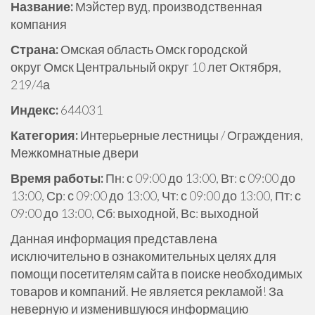
Название:
Мэйстер вуд, производственная
ж
компания
и
м
Страна:
Омская область Омск городской
о
округ Омск Центральный округ 10 лет Октября,
м
219/4а
у
Индекс:
644031
Категория:
Интерьерные лестницы / Ограждения,
Межкомнатные двери
Время работы:
Пн: с 09:00 до 13:00, Вт: с 09:00 до
13:00, Ср: с 09:00 до 13:00, Чт: с 09:00 до 13:00, Пт: с
09:00 до 13:00, Сб: выходной, Вс: выходной
Данная информация представлена
исключительно в ознакомительных целях для
помощи посетителям сайта в поиске необходимых
товаров и компаний. Не является рекламой! За
неверную и изменившуюся информацию