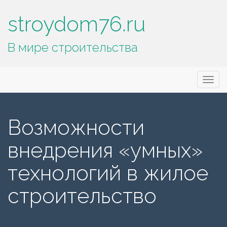
stroydom76.ru
В мире строительства
Основное
П
stroydom76.ru
е
меню
р
е
Возможности
й
т
внедрения «умных»
и
к
технологий в жилое
с
о
строительство
д
е
р