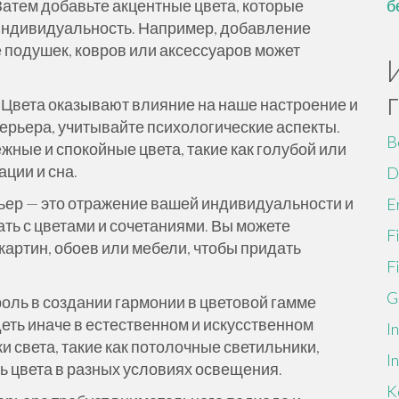
Затем добавьте акцентные цвета, которые
б
 индивидуальность. Например, добавление
е подушек, ковров или аксессуаров может
: Цвета оказывают влияние на наше настроение и
ерьера, учитывайте психологические аспекты.
B
ные и спокойные цвета, такие как голубой или
ции и сна.
D
рьер — это отражение вашей индивидуальности и
E
ть с цветами и сочетаниями. Вы можете
F
картин, обоев или мебели, чтобы придать
F
G
 роль в создании гармонии в цветовой гамме
деть иначе в естественном и искусственном
I
 света, такие как потолочные светильники,
I
ь цвета в разных условиях освещения.
K