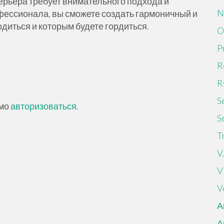
ерьера требует внимательного подхода и
N
фессионала, вы сможете создать гармоничный и
одиться и которым будете гордиться.
O
P
R
R
S
имо
авторизоваться
.
S
T
V.
V
V
А
А