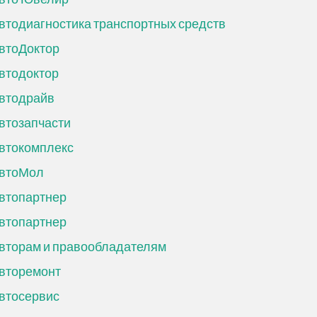
втодиагностика транспортных средств
втоДоктор
втодоктор
втодрайв
втозапчасти
втокомплекс
втоМол
втопартнер
втопартнер
вторам и правообладателям
вторемонт
втосервис