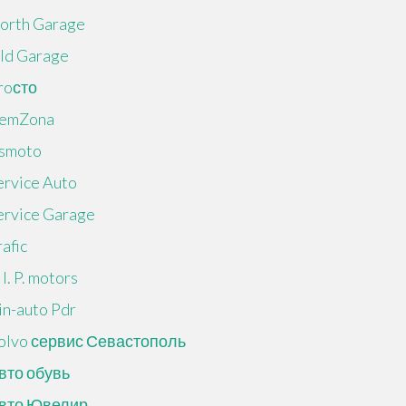
orth Garage
ld Garage
roсто
emZona
smoto
ervice Auto
ervice Garage
rafic
 I. P. motors
in-auto Pdr
olvo сервис Севастополь
вто обувь
вто Ювелир