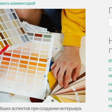
авить комментарий
Н
И
С
о
Н
п
П
о
йших аспектов при создании интерьера.