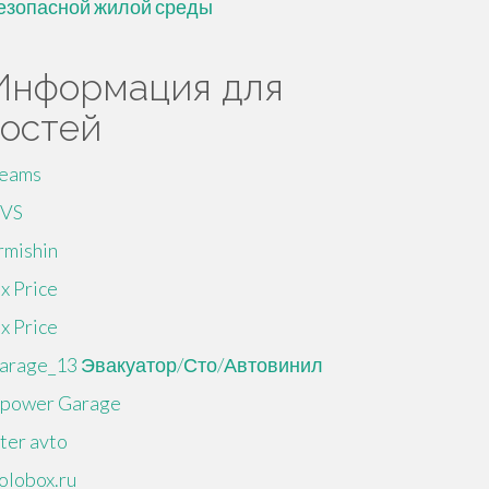
езопасной жилой среды
Информация для
гостей
eams
VS
rmishin
ix Price
ix Price
arage_13 Эвакуатор/Сто/Автовинил
npower Garage
nter avto
olobox.ru