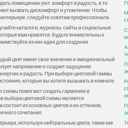
П
дать помещению уют, комфорт и радость, в то
ожет вызвать дискомфорт и утомление. Чтобы
М
 интерьере, следуйте советам профессионала.
с
учайте каталоги, журналы, сайты и социальные
С
которые вам нравятся. Будьте внимательны к
и
аимствуйте из них идеи для создания
А
т
аждый цвет имеет свое значение и эмоциональный
П
лизует напряжение и создает ощущение
э
 энергию и радость. При выборе цветовой гаммы
стояния, которые вы хотите вызывать в комнате.
Р
с
е схемы помогают создать гармонию в
э
ов выбора цветовой схемы является
 состоит из основных цветов и их оттенков,
П
ичного сочетания.
э
ерьера, используя нейтральные цвета, такие как
Т