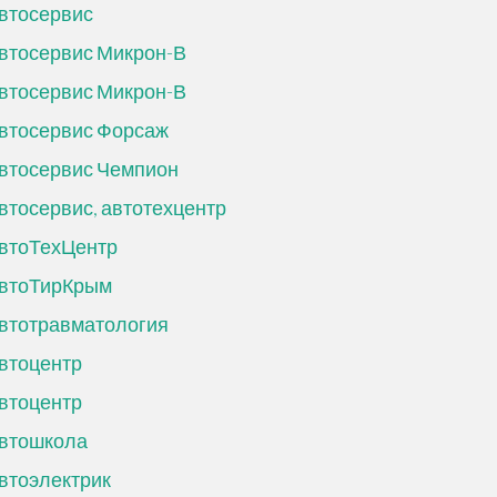
втосервис
втосервис Микрон-В
втосервис Микрон-В
втосервис Форсаж
втосервис Чемпион
втосервис, автотехцентр
втоТехЦентр
втоТирКрым
втотравматология
втоцентр
втоцентр
втошкола
втоэлектрик