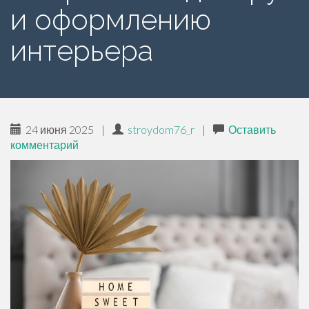
и оформлению
ж
и
интерьера
м
о
м
у
24 июня 2025
|
stroydom76_r
|
Оставить
комментарий