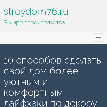
stroydom76.ru
В мире строительства
Основное
П
stroydom76.ru
е
меню
р
е
10 способов сделать
й
т
свой дом более
и
к
уютным и
с
о
комфортным:
д
е
лайфхаки по декору
р